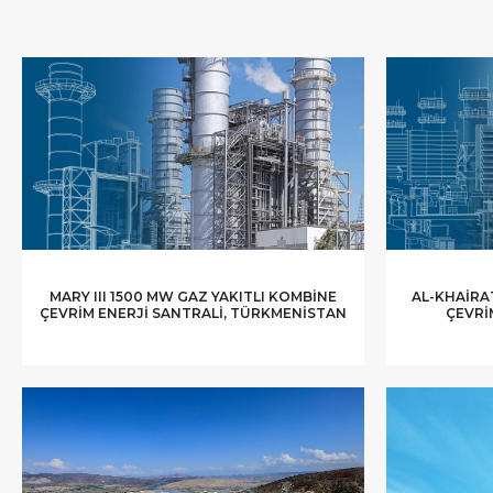
MARY III 1500 MW GAZ YAKITLI KOMBINE
AL-KHAIRAT
ÇEVRIM ENERJI SANTRALI, TÜRKMENISTAN
ÇEVRI