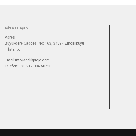
Bize Ulaşın
Adres
Büyükdere Caddesi No: 163, 34394 Zincirlikuyu
– İstanbul
Email:
info@calikproje.com
Telefon: +90 212 306 58 20