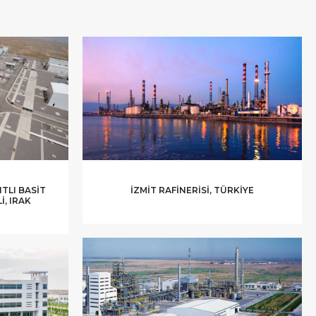
TLI BASIT
İZMIT RAFINERISI, TÜRKIYE
, IRAK