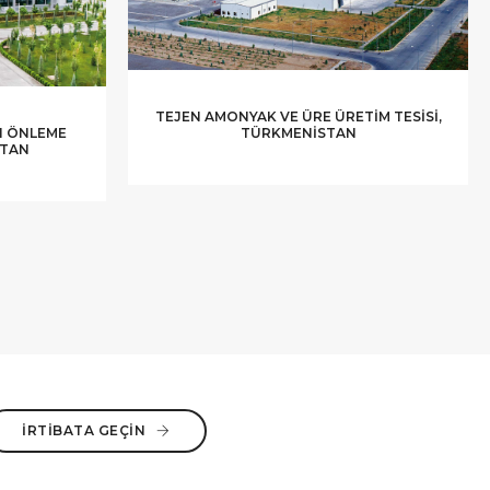
TEJEN AMONYAK VE ÜRE ÜRETIM TESISI,
I ÖNLEME
TÜRKMENISTAN
STAN
İRTIBATA GEÇIN