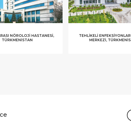
RASI NÖROLOJI HASTANESI,
TEHLIKELI ENFEKSIYONLAR
TÜRKMENISTAN
MERKEZI, TÜRKMENI
nce