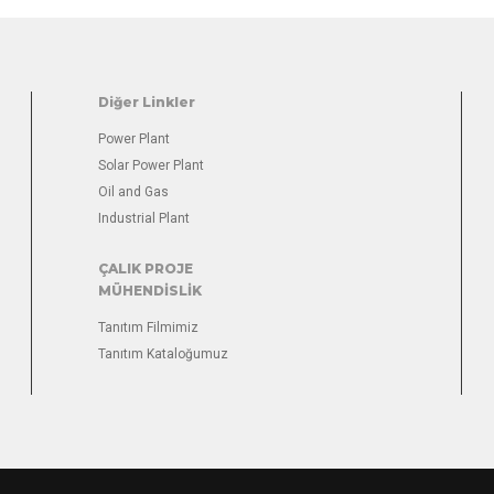
Diğer Linkler
Power Plant
Solar Power Plant
Oil and Gas
Industrial Plant
ÇALIK PROJE
MÜHENDİSLİK
Tanıtım Filmimiz
Tanıtım Kataloğumuz